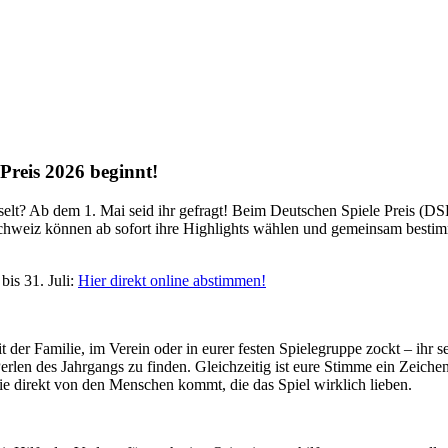
Preis 2026 beginnt!
elt? Ab dem 1. Mai seid ihr gefragt! Beim Deutschen Spiele Preis (DSP)
 Schweiz können ab sofort ihre Highlights wählen und gemeinsam besti
bis 31. Juli:
Hier direkt online abstimmen!
t der Familie, im Verein oder in eurer festen Spielegruppe zockt – ihr 
Perlen des Jahrgangs zu finden. Gleichzeitig ist eure Stimme ein Zeich
ie direkt von den Menschen kommt, die das Spiel wirklich lieben.