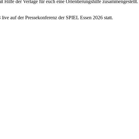
mit Hilfe der Verlage für euch eine Orientierungshilfe zusammengestellt
3 live auf der Pressekonferenz der SPIEL Essen 2026 statt.