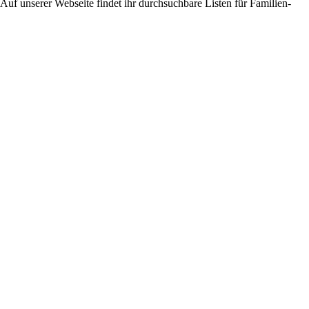
. Auf unserer Webseite findet ihr durchsuchbare Listen für Familien-