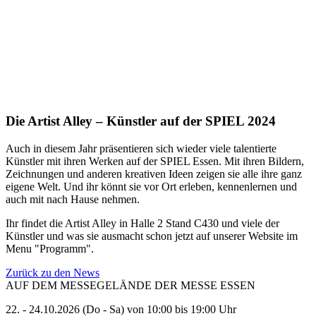
Die Artist Alley – Künstler auf der SPIEL 2024
Auch in diesem Jahr präsentieren sich wieder viele talentierte
Künstler mit ihren Werken auf der SPIEL Essen. Mit ihren Bildern,
Zeichnungen und anderen kreativen Ideen zeigen sie alle ihre ganz
eigene Welt. Und ihr könnt sie vor Ort erleben, kennenlernen und
auch mit nach Hause nehmen.
Ihr findet die Artist Alley in Halle 2 Stand C430 und viele der
Künstler und was sie ausmacht schon jetzt auf unserer Website im
Menu "Programm".
Zurück zu den News
AUF DEM MESSEGELÄNDE DER MESSE ESSEN
22. - 24.10.2026 (Do - Sa) von 10:00 bis 19:00 Uhr