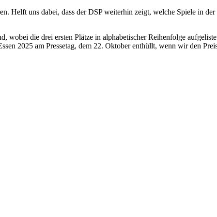
ren. Helft uns dabei, dass der DSP weiterhin zeigt, welche Spiele in 
, wobei die drei ersten Plätze in alphabetischer Reihenfolge aufgelis
 Essen 2025 am Pressetag, dem 22. Oktober enthüllt, wenn wir den Preis