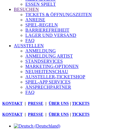
ESSEN SPIELT
BESUCHEN
TICKETS & ÖFFNUNGSZEITEN
ANREISE
SPIEL-REGELN
BARRIEREFREIHEIT
LAGER UND VERSAND
FAQ
AUSSTELLEN
ANMELDUNG
ANMELDUNG ARTIST
STANDSERVICES
MARKETING-OPTIONEN
NEUHEITENSCHAU
AUSSTELLER-TICKETSHOP
SPIEL-APP SERVICES
ANSPRECHPARTNER
FAQ
KONTAKT
|
PRESSE
|
ÜBER UNS
|
TICKETS
KONTAKT
|
PRESSE
|
ÜBER UNS
|
TICKETS