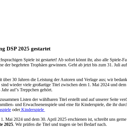
ng DSP 2025 gestartet
achigen Spiele ist gestartet! Ab sofort könnt ihr, also alle Spiele-F
ne der begehrten Trophäen gewinnen. Geht ab jetzt bis zum 31. Juli auf
über 30 Jahren die Leistung der Autoren und Verlage aus; wir bedanke
 sind wieder viele großartige Titel zwischen dem 1. Mai 2024 und dem 3
 Jahr auf’s Treppchen gehört.
usammen Listen der wählbaren Titel erstellt und auf unserer Seite ver
 Familien- und Erwachsenenspiele und eine für Kinderspiele, die ihr durc
spiele
oder
Kinderspiele
 1. Mai 2024 und dem 30. April 2025 erschienen ist, schreibt uns gerne
te 2025
. Wir prüfen die Titel und tragen sie bei Bedarf nach.