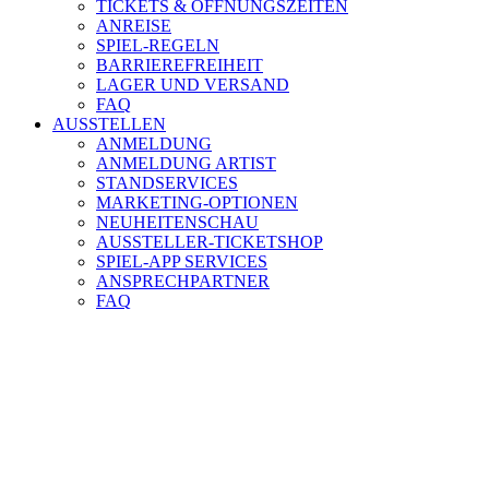
TICKETS & ÖFFNUNGSZEITEN
ANREISE
SPIEL-REGELN
BARRIEREFREIHEIT
LAGER UND VERSAND
FAQ
AUSSTELLEN
ANMELDUNG
ANMELDUNG ARTIST
STANDSERVICES
MARKETING-OPTIONEN
NEUHEITENSCHAU
AUSSTELLER-TICKETSHOP
SPIEL-APP SERVICES
ANSPRECHPARTNER
FAQ