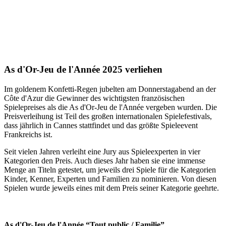
As d'Or-Jeu de l'Année 2025 verliehen
Im goldenem Konfetti-Regen jubelten am Donnerstagabend an der
Côte d'Azur die Gewinner des wichtigsten französischen
Spielepreises als die As d'Or-Jeu de l'Année vergeben wurden. Die
Preisverleihung ist Teil des großen internationalen Spielefestivals,
dass jährlich in Cannes stattfindet und das größte Spieleevent
Frankreichs ist.
Seit vielen Jahren verleiht eine Jury aus Spieleexperten in vier
Kategorien den Preis. Auch dieses Jahr haben sie eine immense
Menge an Titeln getestet, um jeweils drei Spiele für die Kategorien
Kinder, Kenner, Experten und Familien zu nominieren. Von diesen
Spielen wurde jeweils eines mit dem Preis seiner Kategorie geehrte.
As d'Or-Jeu de l'Année “Tout public / Familie”