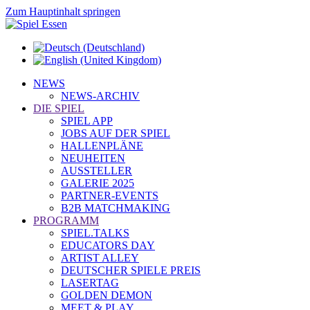
Zum Hauptinhalt springen
NEWS
NEWS-ARCHIV
DIE SPIEL
SPIEL APP
JOBS AUF DER SPIEL
HALLENPLÄNE
NEUHEITEN
AUSSTELLER
GALERIE 2025
PARTNER-EVENTS
B2B MATCHMAKING
PROGRAMM
SPIEL.TALKS
EDUCATORS DAY
ARTIST ALLEY
DEUTSCHER SPIELE PREIS
LASERTAG
GOLDEN DEMON
MEET & PLAY