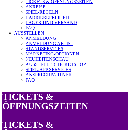
TICKETS & ÖFFNUNGSZEITEN
ANREISE
SPIEL-REGELN
BARRIEREFREIHEIT
LAGER UND VERSAND
FAQ
AUSSTELLEN
ANMELDUNG
ANMELDUNG ARTIST
STANDSERVICES
MARKETING-OPTIONEN
NEUHEITENSCHAU
AUSSTELLER-TICKETSHOP
SPIEL-APP SERVICES
ANSPRECHPARTNER
FAQ
TICKETS &
ÖFFNUNGSZEITEN
TICKETS &