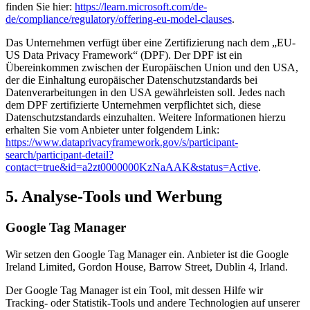
finden Sie hier:
https://learn.microsoft.com/de-
de/compliance/regulatory/offering-eu-model-clauses
.
Das Unternehmen verfügt über eine Zertifizierung nach dem „EU-
US Data Privacy Framework“ (DPF). Der DPF ist ein
Übereinkommen zwischen der Europäischen Union und den USA,
der die Einhaltung europäischer Datenschutzstandards bei
Datenverarbeitungen in den USA gewährleisten soll. Jedes nach
dem DPF zertifizierte Unternehmen verpflichtet sich, diese
Datenschutzstandards einzuhalten. Weitere Informationen hierzu
erhalten Sie vom Anbieter unter folgendem Link:
https://www.dataprivacyframework.gov/s/participant-
search/participant-detail?
contact=true&id=a2zt0000000KzNaAAK&status=Active
.
5.
Analyse-Tools und Werbung
Google Tag Manager
Wir setzen den Google Tag Manager ein. Anbieter ist die Google
Ireland Limited, Gordon House, Barrow Street, Dublin 4, Irland.
Der Google Tag Manager ist ein Tool, mit dessen Hilfe wir
Tracking- oder Statistik-Tools und andere Technologien auf unserer