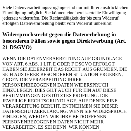
Viele Datenverarbeitungsvorgänge sind nur mit Ihrer ausdrücklichen
Einwilligung möglich. Sie können eine bereits erteilte Einwilligung
jederzeit widerrufen. Die Rechtmäßigkeit der bis zum Widerruf
erfolgten Datenverarbeitung bleibt vom Widerruf unberührt.
Widerspruchsrecht gegen die Datenerhebung in
besonderen Fällen sowie gegen Direktwerbung (Art.
21 DSGVO)
WENN DIE DATENVERARBEITUNG AUF GRUNDLAGE
VON ART. 6 ABS. 1 LIT. E ODER F DSGVO ERFOLGT,
HABEN SIE JEDERZEIT DAS RECHT, AUS GRÜNDEN, DIE
SICH AUS IHRER BESONDEREN SITUATION ERGEBEN,
GEGEN DIE VERARBEITUNG IHRER
PERSONENBEZOGENEN DATEN WIDERSPRUCH
EINZULEGEN; DIES GILT AUCH FÜR EIN AUF DIESE
BESTIMMUNGEN GESTÜTZTES PROFILING. DIE
JEWEILIGE RECHTSGRUNDLAGE, AUF DENEN EINE
VERARBEITUNG BERUHT, ENTNEHMEN SIE DIESER
DATENSCHUTZERKLÄRUNG. WENN SIE WIDERSPRUCH
EINLEGEN, WERDEN WIR IHRE BETROFFENEN
PERSONENBEZOGENEN DATEN NICHT MEHR
VERARBEITEN, ES SEI DENN, WIR KÖNNEN