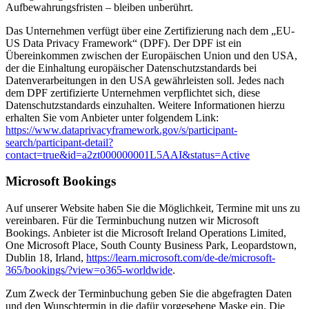
Aufbewahrungsfristen – bleiben unberührt.
Das Unternehmen verfügt über eine Zertifizierung nach dem „EU-
US Data Privacy Framework“ (DPF). Der DPF ist ein
Übereinkommen zwischen der Europäischen Union und den USA,
der die Einhaltung europäischer Datenschutzstandards bei
Datenverarbeitungen in den USA gewährleisten soll. Jedes nach
dem DPF zertifizierte Unternehmen verpflichtet sich, diese
Datenschutzstandards einzuhalten. Weitere Informationen hierzu
erhalten Sie vom Anbieter unter folgendem Link:
https://www.dataprivacyframework.gov/s/participant-
search/participant-detail?
contact=true&id=a2zt000000001L5AAI&status=Active
Microsoft Bookings
Auf unserer Website haben Sie die Möglichkeit, Termine mit uns zu
vereinbaren. Für die Terminbuchung nutzen wir Microsoft
Bookings. Anbieter ist die Microsoft Ireland Operations Limited,
One Microsoft Place, South County Business Park, Leopardstown,
Dublin 18, Irland,
https://learn.microsoft.com/de-de/microsoft-
365/bookings/?view=o365-worldwide
.
Zum Zweck der Terminbuchung geben Sie die abgefragten Daten
und den Wunschtermin in die dafür vorgesehene Maske ein. Die