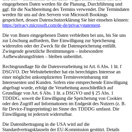
eingegebenen Daten werden für die Planung, Durchführung und
ggf. für die Nachbereitung des Termins verwendet. Die Termindaten
werden für uns auf den Servern von Microsoft Bookings
gespeichert, dessen Datenschutzerklärung Sie hier einsehen können:
https://privacy.microsoft.com/de-de/privacystatement
.
Die von Ihnen eingegebenen Daten verbleiben bei uns, bis Sie uns
zur Löschung auffordern, Ihre Einwilligung zur Speicherung
widerrufen oder der Zweck für die Datenspeicherung entfällt.
Zwingende gesetzliche Bestimmungen – insbesondere
Aufbewahrungsfristen – bleiben unberührt.
Rechtsgrundlage für die Datenverarbeitung ist Art. 6 Abs. 1 lit. f
DSGVO. Der Websitebetreiber hat ein berechtigtes Interesse an
einer möglichst unkomplizierten Terminvereinbarung mit
Interessenten und Kunden. Sofern eine entsprechende Einwilligung
abgefragt wurde, erfolgt die Verarbeitung ausschließlich auf
Grundlage von Art. 6 Abs. 1 lit. a DSGVO und § 25 Abs. 1
TDDDG, soweit die Einwilligung die Speicherung von Cookies
oder den Zugriff auf Informationen im Endgerät des Nutzers (z. B.
für Device-Fingerprinting) im Sinne des TDDDG umfasst. Die
Einwilligung ist jederzeit widerrufbar.
Die Datenübertragung in die USA wird auf die
Standardvertragsklauseln der EU-Kommission gestützt. Details